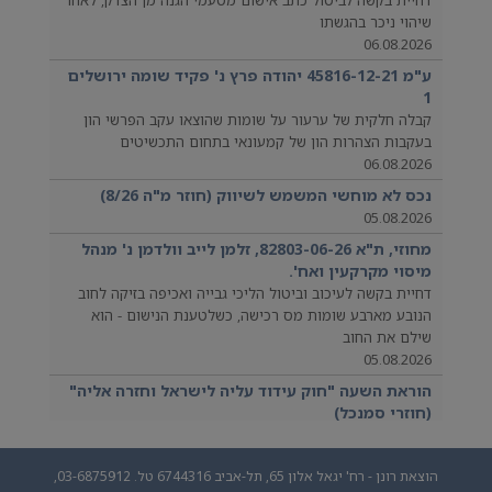
שיהוי ניכר בהגשתו
06.08.2026
ע"מ 45816-12-21 יהודה פרץ נ' פקיד שומה ירושלים
1
קבלה חלקית של ערעור על שומות שהוצאו עקב הפרשי הון
בעקבות הצהרות הון של קמעונאי בתחום התכשיטים
06.08.2026
נכס לא מוחשי המשמש לשיווק (חוזר מ"ה 8/26)
05.08.2026
מחוזי, ת"א 82803-06-26, זלמן לייב וולדמן נ' מנהל
מיסוי מקרקעין ואח'.
דחיית בקשה לעיכוב וביטול הליכי גבייה ואכיפה בזיקה לחוב
הנובע מארבע שומות מס רכישה, כשלטענת הנישום - הוא
שילם את החוב
05.08.2026
הוראת השעה "חוק עידוד עליה לישראל וחזרה אליה"
(חוזרי סמנכל)
04.08.2026
הוצאת רונן - רח' יגאל אלון 65, תל-אביב 6744316 טל. 03-6875912,