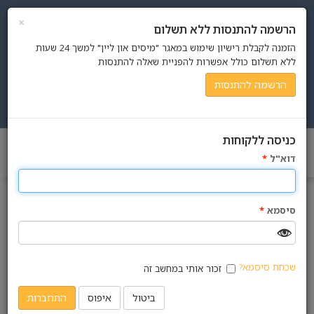
×
הרשמה להתנסות ללא תשלום
הזמנה לקבלת רישיון שימוש במאגר "מיסים און ליין" למשך 24 שעות
ללא תשלום כולל אפשרות להפניית שאלה להתנסות
הרשמה להתנסות
כניסה למערכת
כניסה ללקוחות
Toggle
דוא"ל
*
navigation
חנות
מסך חיפוש
סיסמא
*
חקיקה
המסמך כולו
שכחת סיסמא?
זכור אותי במחשב זה
פסיקה
ביטול
איפוס
התחברות
אפשרויות חיפוש