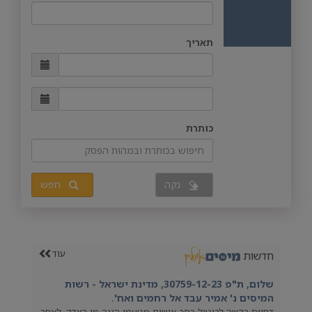
תאריך
כותרת
נקה
חפש
עוד
חדשות
שלום, ת"פ 30759-12-23, מדינת ישראל - רשות
המיסים נ' אמיר עבד אל רחמים ואח'.
דחיית בקשה לביטול כתב אישום מטעמי הגנה מן הצדק, לאחר