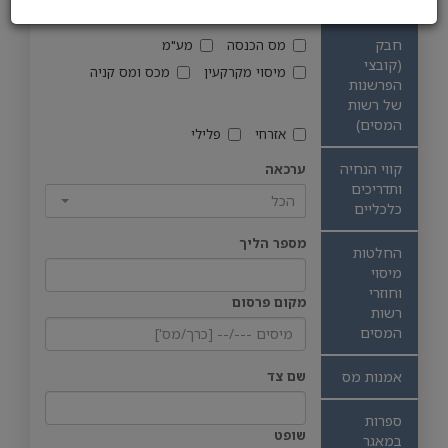
מאמרים
תחום המס
חבק
מס הכנסה
מע"מ
(קובצי
מיסוי מקרקעין
מכס ומס קניה
הפרשנות
של רשות
המסים)
אזרחי
פלילי
קווי הנחיה
ערכאה
ותדריכים
הכל
כלכליים
מספר הליך
החלטות
מיסוי
וחוזרי
מקום פרסום
רשות
המסים
אמנות מס
שם צד
ספרות
שופט
במאגר